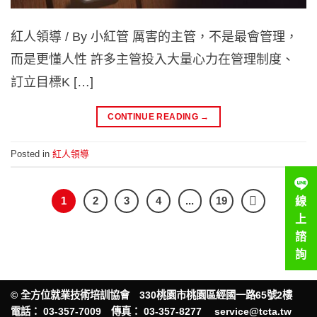
紅人領導 / By 小紅管 厲害的主管，不是最會管理，
而是更懂人性 許多主管投入大量心力在管理制度、
訂立目標K […]
CONTINUE READING
→
Posted in
紅人領導
1
2
3
4
...
19
線
上
諮
詢
©
全方位就業技術培訓協會
330桃園市桃園區經國一路65號2樓
電話： 03-357-7009 傳真： 03-357-8277
service@tcta.tw